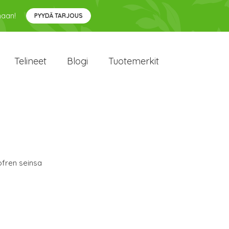
maan!
PYYDÄ TARJOUS
Telineet
Blogi
Tuotemerkit
ofren seinsa