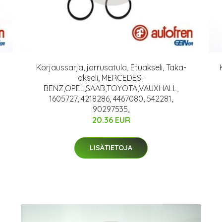
Korjaussarja, jarrusatula, Etuakseli, Taka-
akseli, MERCEDES-
BENZ,OPEL,SAAB,TOYOTA,VAUXHALL,
1605727, 4218286, 4467080, 542281,
90297535,
20.36 EUR
LISÄTIETOJA