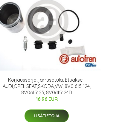
Korjaussarja, jarrusatula, Etuakseli,
AUDI,OPEL,SEAT,SKODA,VW, 8V0 615 124,
8V0615123, 8V0615124D
16.96 EUR
LISÄTIETOJA