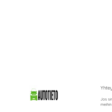
Yhte
Jos si
meihin