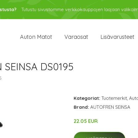
stusta?
Tutustu sivustomme verkkokauppojen laajaan valikoi
Auton Matot
Varaosat
Lisävarusteet
 SEINSA DS0195
5
Kategoriat:
Tuotemerkit
,
Aut
Brand:
AUTOFREN SEINSA
22.05 EUR