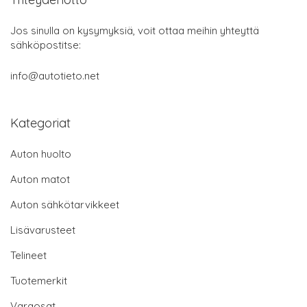
Jos sinulla on kysymyksiä, voit ottaa meihin yhteyttä
sähköpostitse:
info@autotieto.net
Kategoriat
Auton huolto
Auton matot
Auton sähkötarvikkeet
Lisävarusteet
Telineet
Tuotemerkit
Varaosat