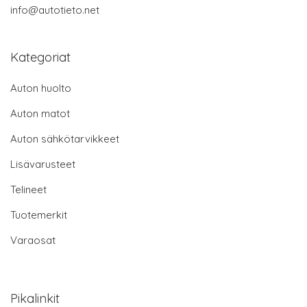
info@autotieto.net
Kategoriat
Auton huolto
Auton matot
Auton sähkötarvikkeet
Lisävarusteet
Telineet
Tuotemerkit
Varaosat
Pikalinkit