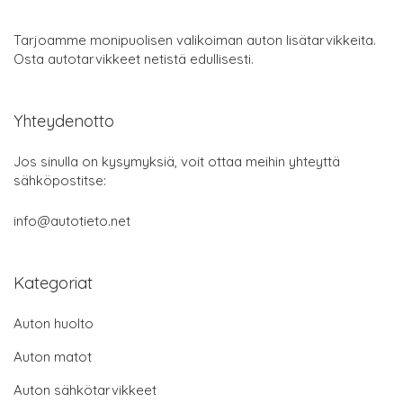
Tarjoamme monipuolisen valikoiman auton lisätarvikkeita.
Osta autotarvikkeet netistä edullisesti.
Yhteydenotto
Jos sinulla on kysymyksiä, voit ottaa meihin yhteyttä
sähköpostitse:
info@autotieto.net
Kategoriat
Auton huolto
Auton matot
Auton sähkötarvikkeet