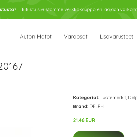
stusta?
Tutustu sivustomme verkkokauppojen laajaan valikoi
Auton Matot
Varaosat
Lisävarusteet
20167
Kategoriat:
Tuotemerkit
,
Delp
Brand:
DELPHI
21.46 EUR