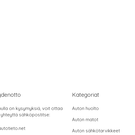
ydenotto
Kategoriat
nulla on kysymyksiä, voit ottaa
Auton huolto
 yhteyttä sähköpostitse:
Auton matot
utotieto.net
Auton sähkötarvikkeet