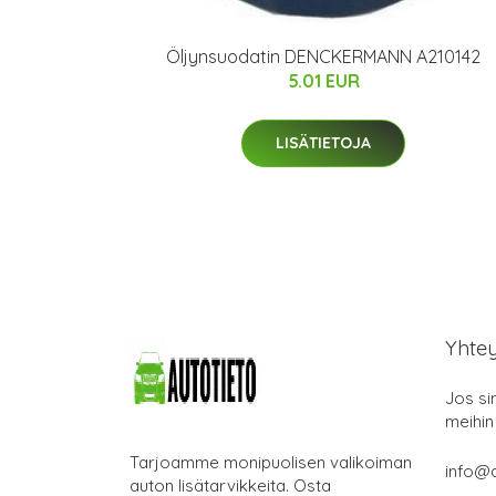
Öljynsuodatin DENCKERMANN A210142
5.01 EUR
LISÄTIETOJA
Yhte
Jos si
meihin
Tarjoamme monipuolisen valikoiman
info@a
auton lisätarvikkeita. Osta