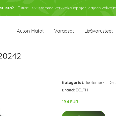
stusta?
Tutustu sivustomme verkkokauppojen laajaan valikoi
Auton Matot
Varaosat
Lisävarusteet
20242
Kategoriat:
Tuotemerkit
,
Delp
Brand:
DELPHI
19.4 EUR