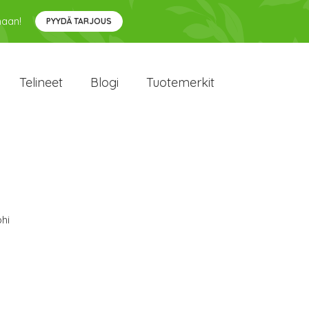
maan!
PYYDÄ TARJOUS
Telineet
Blogi
Tuotemerkit
hi