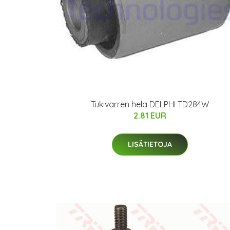
Tukivarren hela DELPHI TD284W
2.81 EUR
LISÄTIETOJA