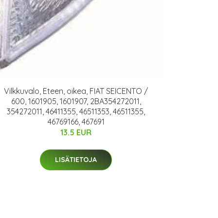
Vilkkuvalo, Eteen, oikea, FIAT SEICENTO /
600, 1601905, 1601907, 2BA354272011,
354272011, 46411355, 46511353, 46511355,
46769166, 467691
13.5 EUR
LISÄTIETOJA