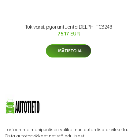
Tukivarsi, pyöräntuenta DELPHI TC3248
75.17 EUR
LISÄTIETOJA
Tarjoamme monipuolisen valikoiman auton lisätarvikkeita.
Osta autotarvikkeet netistä edullisesti.