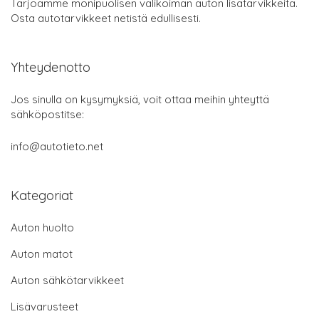
Tarjoamme monipuolisen valikoiman auton lisätarvikkeita.
Osta autotarvikkeet netistä edullisesti.
Yhteydenotto
Jos sinulla on kysymyksiä, voit ottaa meihin yhteyttä
sähköpostitse:
info@autotieto.net
Kategoriat
Auton huolto
Auton matot
Auton sähkötarvikkeet
Lisävarusteet