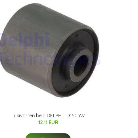
Tukivarren hela DELPHI TD1503W
12.11 EUR