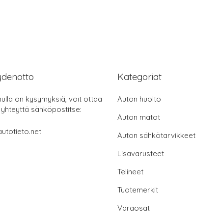
ydenotto
Kategoriat
nulla on kysymyksiä, voit ottaa
Auton huolto
 yhteyttä sähköpostitse:
Auton matot
utotieto.net
Auton sähkötarvikkeet
Lisävarusteet
Telineet
Tuotemerkit
Varaosat