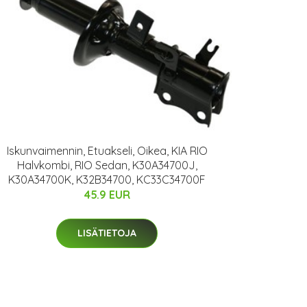
Iskunvaimennin, Etuakseli, Oikea, KIA RIO
Halvkombi, RIO Sedan, K30A34700J,
K30A34700K, K32B34700, KC33C34700F
45.9 EUR
LISÄTIETOJA