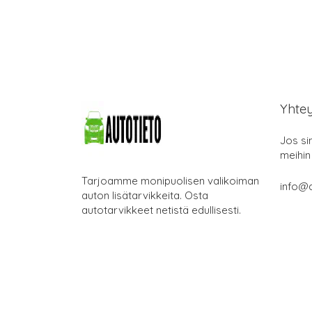
Yhte
Jos si
meihin
Tarjoamme monipuolisen valikoiman
info@a
auton lisätarvikkeita. Osta
autotarvikkeet netistä edullisesti.