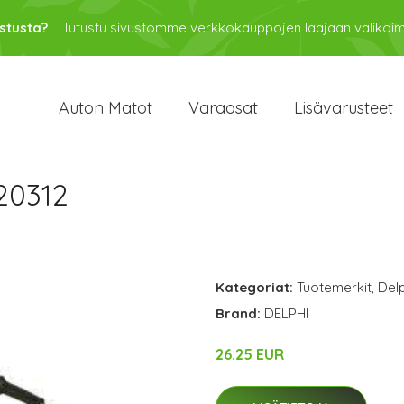
stusta?
Tutustu sivustomme verkkokauppojen laajaan valikoi
Auton Matot
Varaosat
Lisävarusteet
20312
Kategoriat:
Tuotemerkit
,
Delp
Brand:
DELPHI
26.25 EUR