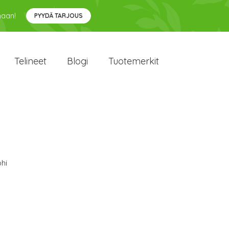
maan!
PYYDÄ TARJOUS
Telineet
Blogi
Tuotemerkit
hi