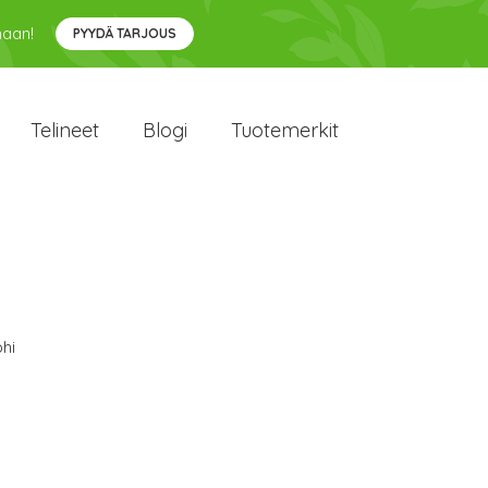
maan!
PYYDÄ TARJOUS
Telineet
Blogi
Tuotemerkit
hi