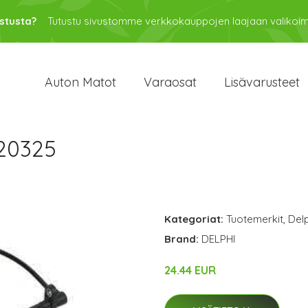
stusta?
Tutustu sivustomme verkkokauppojen laajaan valikoi
Auton Matot
Varaosat
Lisävarusteet
20325
Kategoriat:
Tuotemerkit
,
Delp
Brand:
DELPHI
24.44 EUR