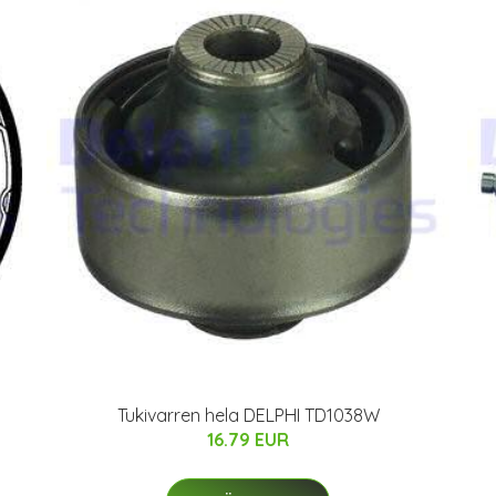
Tukivarren hela DELPHI TD1038W
16.79 EUR