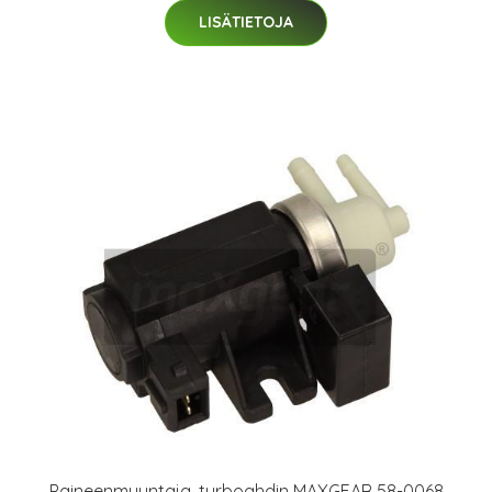
LISÄTIETOJA
Paineenmuuntaja, turboahdin MAXGEAR 58-0068