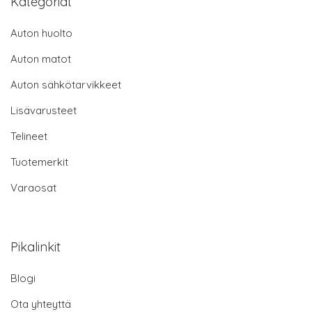
Kategoriat
Auton huolto
Auton matot
Auton sähkötarvikkeet
Lisävarusteet
Telineet
Tuotemerkit
Varaosat
Pikalinkit
Blogi
Ota yhteyttä