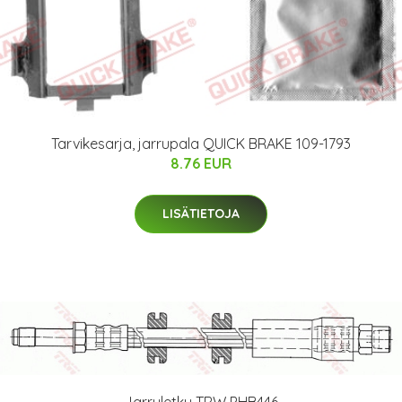
Tarvikesarja, jarrupala QUICK BRAKE 109-1793
8.76 EUR
LISÄTIETOJA
Jarruletku TRW PHB446