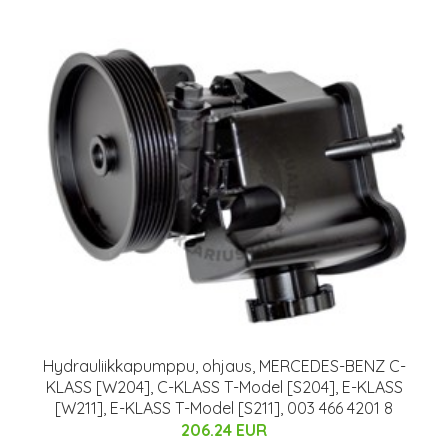
Hydrauliikkapumppu, ohjaus, MERCEDES-BENZ C-
KLASS [W204], C-KLASS T-Model [S204], E-KLASS
[W211], E-KLASS T-Model [S211], 003 466 4201 8
206.24 EUR