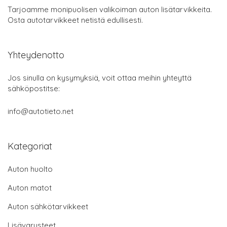
Tarjoamme monipuolisen valikoiman auton lisätarvikkeita.
Osta autotarvikkeet netistä edullisesti.
Yhteydenotto
Jos sinulla on kysymyksiä, voit ottaa meihin yhteyttä
sähköpostitse:
info@autotieto.net
Kategoriat
Auton huolto
Auton matot
Auton sähkötarvikkeet
Lisävarusteet