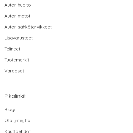
Auton huolto
Auton matot
Auton sähkötarvikkeet
Lisävarusteet
Telineet
Tuotemerkit
Varaosat
Pikalinkit
Blogi
Ota yhteyttä
Käyttöehdot