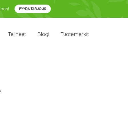
maan!
PYYDÄ TARJOUS
Telineet
Blogi
Tuotemerkit
W