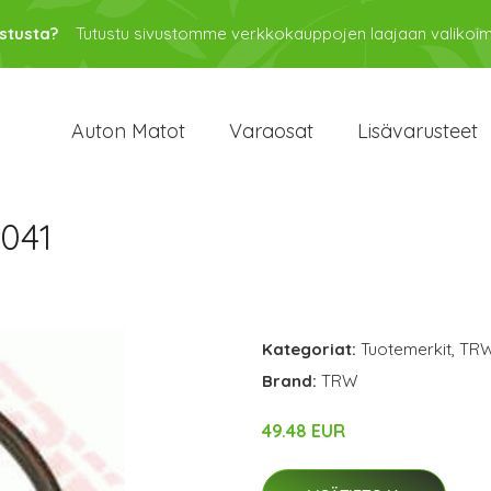
stusta?
Tutustu sivustomme verkkokauppojen laajaan valikoi
Auton Matot
Varaosat
Lisävarusteet
041
Kategoriat:
Tuotemerkit
,
TR
Brand:
TRW
49.48 EUR