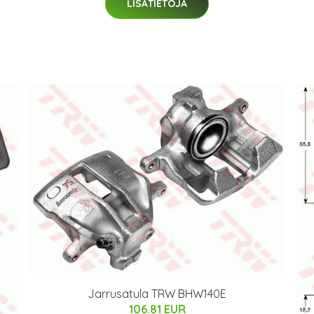
LISÄTIETOJA
Jarrusatula TRW BHW140E
106.81 EUR