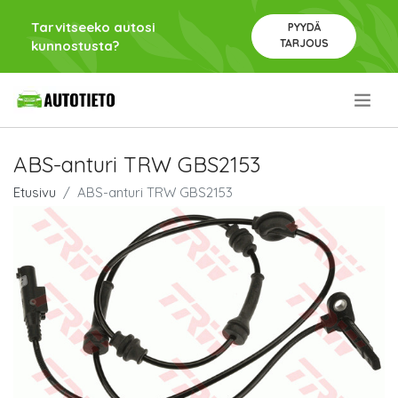
Tarvitseeko autosi
PYYDÄ
TARJOUS
kunnostusta?
.
ABS-anturi TRW GBS2153
Etusivu
ABS-anturi TRW GBS2153