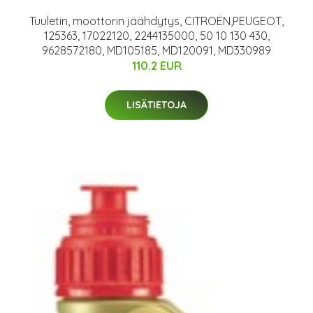
Tuuletin, moottorin jäähdytys, CITROËN,PEUGEOT,
125363, 17022120, 2244135000, 50 10 130 430,
9628572180, MD105185, MD120091, MD330989
110.2 EUR
LISÄTIETOJA