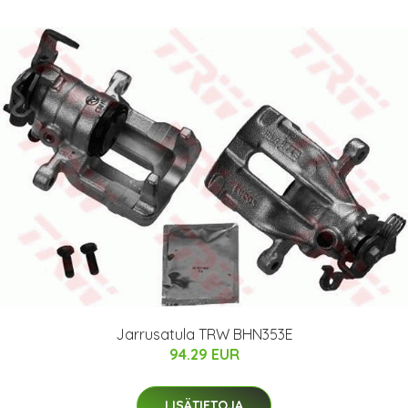
Jarrusatula TRW BHN353E
94.29 EUR
LISÄTIETOJA