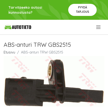
Tarvitseeko autosi
PYYDÄ
TARJOUS
kunnostusta?
.
ABS-anturi TRW GBS2515
Etusivu
ABS-anturi TRW GBS2515