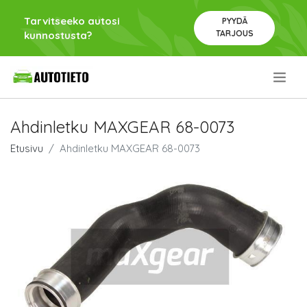
Tarvitseeko autosi
PYYDÄ
TARJOUS
kunnostusta?
.
Ahdinletku MAXGEAR 68-0073
Etusivu
Ahdinletku MAXGEAR 68-0073