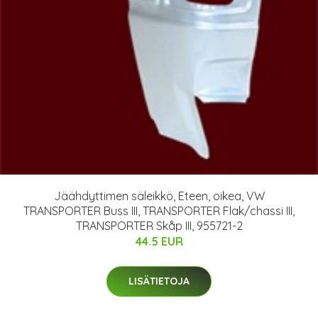
Jäähdyttimen säleikkö, Eteen, oikea, VW
TRANSPORTER Buss III, TRANSPORTER Flak/chassi III,
TRANSPORTER Skåp III, 955721-2
44.5 EUR
LISÄTIETOJA