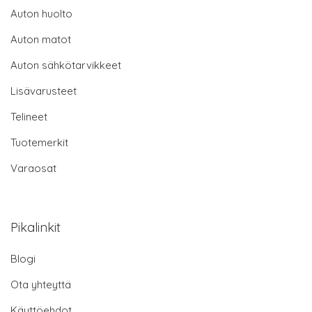
Auton huolto
Auton matot
Auton sähkötarvikkeet
Lisävarusteet
Telineet
Tuotemerkit
Varaosat
Pikalinkit
Blogi
Ota yhteyttä
Käyttöehdot