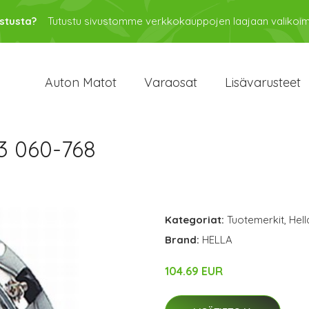
stusta?
Tutustu sivustomme verkkokauppojen laajaan valikoi
Auton Matot
Varaosat
Lisävarusteet
3 060-768
Kategoriat:
Tuotemerkit
,
Hell
Brand:
HELLA
104.69 EUR