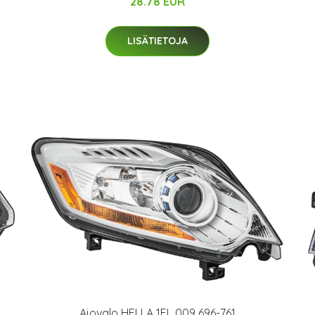
28.78 EUR
LISÄTIETOJA
Ajovalo HELLA 1EL 009 696-761