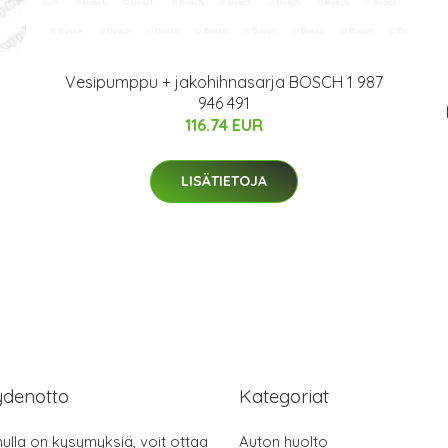
Vesipumppu + jakohihnasarja BOSCH 1 987
946 491
116.74 EUR
LISÄTIETOJA
ydenotto
Kategoriat
nulla on kysymyksiä, voit ottaa
Auton huolto