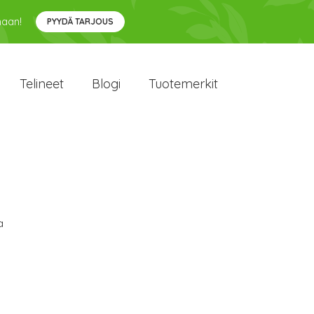
maan!
PYYDÄ TARJOUS
Telineet
Blogi
Tuotemerkit
a