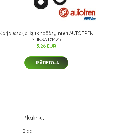
Korjaussarja, kytkinpääsylinteri AUTOFREN
SEINSA D1425
3.26 EUR
LISÄTIETOJA
Pikalinkit
Blogi