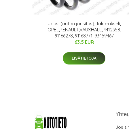
Jousi (auton jousitus), Taka-akseli,
OPEL,RENAULT,VAUXHALL, 4412358,
91166278, 91168771, 93459467
63.5 EUR
LISÄTIETOJA
Yhte
Jos si