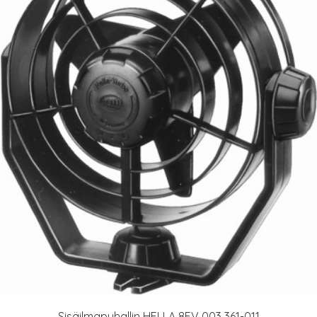
Sisäilmapuhallin HELLA 8EV 003 361-011