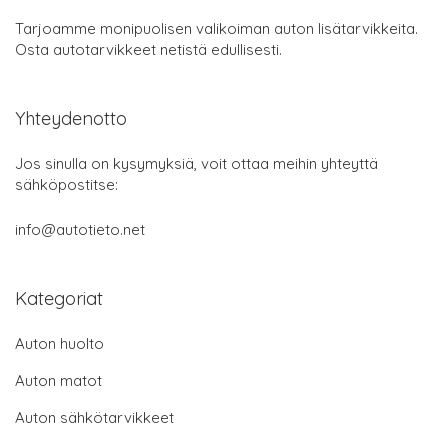
Tarjoamme monipuolisen valikoiman auton lisätarvikkeita.
Osta autotarvikkeet netistä edullisesti.
Yhteydenotto
Jos sinulla on kysymyksiä, voit ottaa meihin yhteyttä
sähköpostitse:
info@autotieto.net
Kategoriat
Auton huolto
Auton matot
Auton sähkötarvikkeet