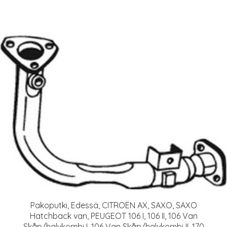
Pakoputki, Edessä, CITROËN AX, SAXO, SAXO
Hatchback van, PEUGEOT 106 I, 106 II, 106 Van
Skåp/halvkombi I, 106 Van Skåp/halvkombi II, 170