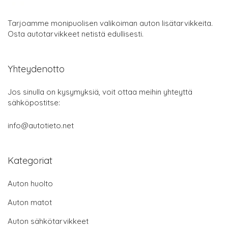
Tarjoamme monipuolisen valikoiman auton lisätarvikkeita.
Osta autotarvikkeet netistä edullisesti.
Yhteydenotto
Jos sinulla on kysymyksiä, voit ottaa meihin yhteyttä
sähköpostitse:
info@autotieto.net
Kategoriat
Auton huolto
Auton matot
Auton sähkötarvikkeet