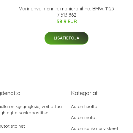
Värinänvaimennin, moniurahihna, BMW, 1123
7 513 862
58.9 EUR
LISÄTIETOJA
ydenotto
Kategoriat
nulla on kysymyksiä, voit ottaa
Auton huolto
 yhteyttä sähköpostitse:
Auton matot
utotieto.net
Auton sähkötarvikkeet