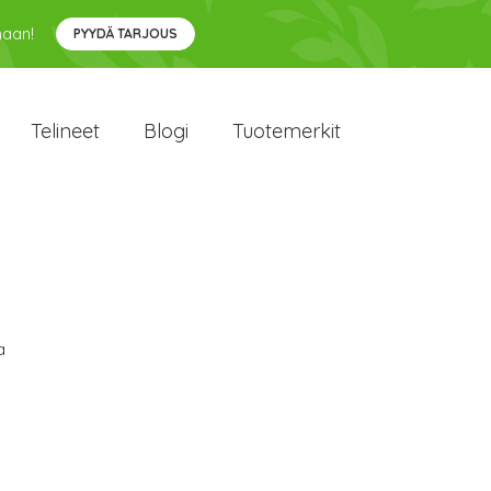
maan!
PYYDÄ TARJOUS
Telineet
Blogi
Tuotemerkit
a