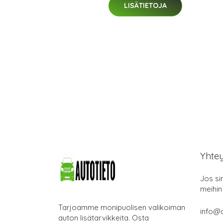
LISÄTIETOJA
Yhte
Jos si
meihin
Tarjoamme monipuolisen valikoiman
info@a
auton lisätarvikkeita. Osta