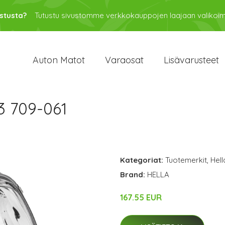
stusta?
Tutustu sivustomme verkkokauppojen laajaan valikoi
Auton Matot
Varaosat
Lisävarusteet
3 709-061
Kategoriat:
Tuotemerkit
,
Hell
Brand:
HELLA
167.55 EUR