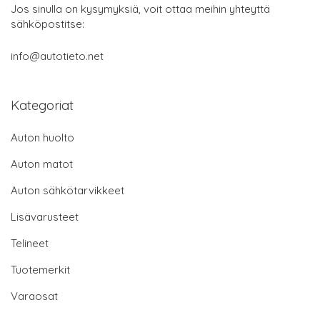
Jos sinulla on kysymyksiä, voit ottaa meihin yhteyttä
sähköpostitse:
info@autotieto.net
Kategoriat
Auton huolto
Auton matot
Auton sähkötarvikkeet
Lisävarusteet
Telineet
Tuotemerkit
Varaosat