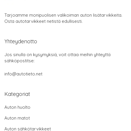
Tarjoamme monipuolisen valikoiman auton lisätarvikkeita.
Osta autotarvikkeet netistä edullisesti.
Yhteydenotto
Jos sinulla on kysymyksiä, voit ottaa meihin yhteyttä
sähköpostitse:
info@autotieto.net
Kategoriat
Auton huolto
Auton matot
Auton sähkötarvikkeet