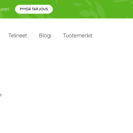
maan!
PYYDÄ TARJOUS
Telineet
Blogi
Tuotemerkit
a