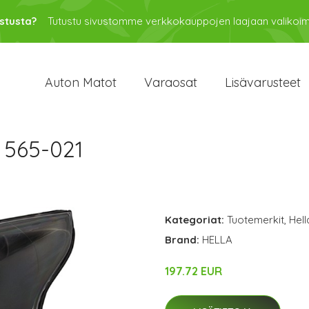
stusta?
Tutustu sivustomme verkkokauppojen laajaan valikoi
Auton Matot
Varaosat
Lisävarusteet
 565-021
Kategoriat:
Tuotemerkit
,
Hell
Brand:
HELLA
197.72 EUR