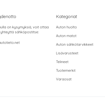
ydenotto
Kategoriat
nulla on kysymyksiä, voit ottaa
Auton huolto
 yhteyttä sähköpostitse:
Auton matot
utotieto.net
Auton sähkötarvikkeet
Lisävarusteet
Telineet
Tuotemerkit
Varaosat
© 2026 autotieto.net