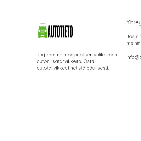
Yhte
Jos si
meihin
Tarjoamme monipuolisen valikoiman
info@a
auton lisätarvikkeita. Osta
autotarvikkeet netistä edullisesti.