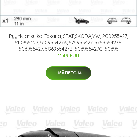
Pyyhkijänsulka, Takana, SEAT,SKODA,VW, 2G0955427,
510955427, 510955427A, 575955427, 575955427A,
5G6955427, 5G6955427B, 5G6955427C, 5G695
11.49 EUR
LISÄTIETOJA