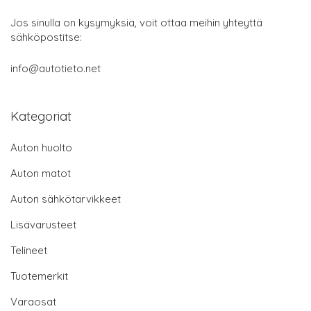
Jos sinulla on kysymyksiä, voit ottaa meihin yhteyttä
sähköpostitse:
info@autotieto.net
Kategoriat
Auton huolto
Auton matot
Auton sähkötarvikkeet
Lisävarusteet
Telineet
Tuotemerkit
Varaosat