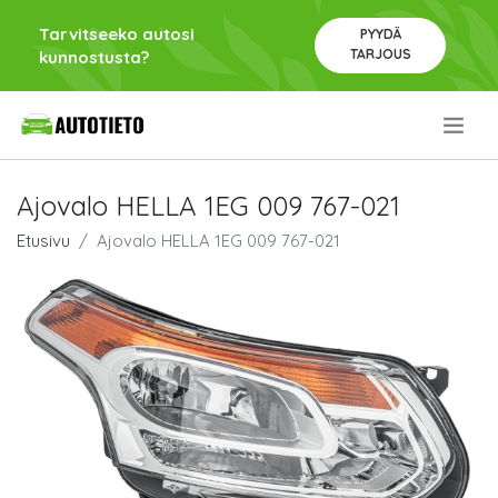
Tarvitseeko autosi
PYYDÄ
TARJOUS
kunnostusta?
.
Ajovalo HELLA 1EG 009 767-021
Etusivu
Ajovalo HELLA 1EG 009 767-021