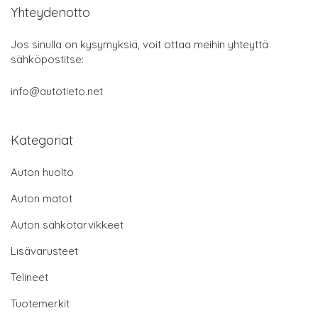
Yhteydenotto
Jos sinulla on kysymyksiä, voit ottaa meihin yhteyttä
sähköpostitse:
info@autotieto.net
Kategoriat
Auton huolto
Auton matot
Auton sähkötarvikkeet
Lisävarusteet
Telineet
Tuotemerkit