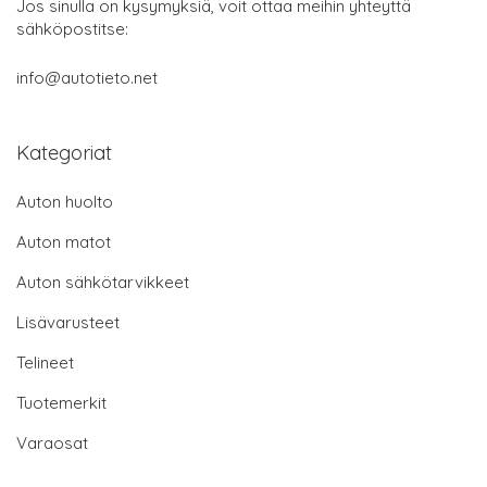
Jos sinulla on kysymyksiä, voit ottaa meihin yhteyttä
sähköpostitse:
info@autotieto.net
Kategoriat
Auton huolto
Auton matot
Auton sähkötarvikkeet
Lisävarusteet
Telineet
Tuotemerkit
Varaosat