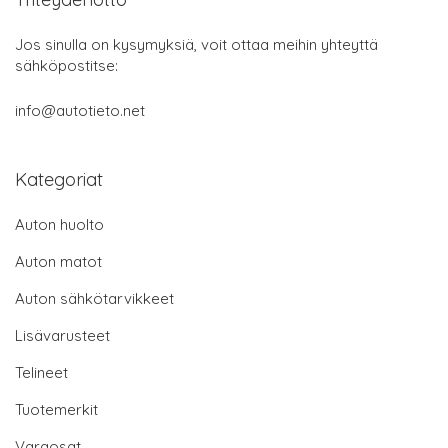
Jos sinulla on kysymyksiä, voit ottaa meihin yhteyttä
sähköpostitse:
info@autotieto.net
Kategoriat
Auton huolto
Auton matot
Auton sähkötarvikkeet
Lisävarusteet
Telineet
Tuotemerkit
Varaosat