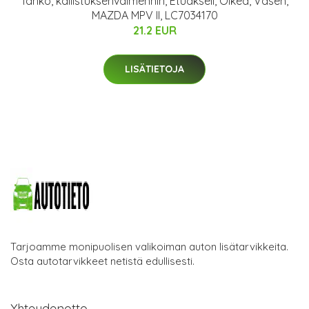
Tanko, kallistuksenvaimennin, Etuakseli, Oikea, Vasen,
MAZDA MPV II, LC7034170
21.2 EUR
LISÄTIETOJA
Tarjoamme monipuolisen valikoiman auton lisätarvikkeita.
Osta autotarvikkeet netistä edullisesti.
Yhteydenotto