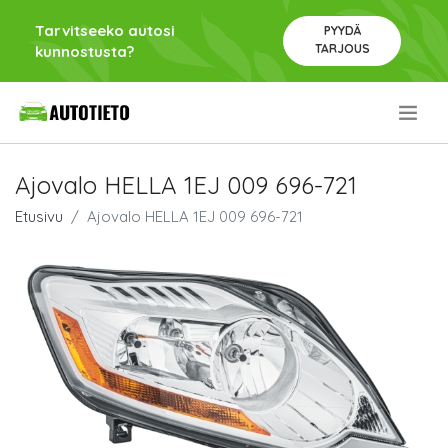
Tarvitseeko autosi
PYYDÄ
TARJOUS
kunnostusta?
.
Ajovalo HELLA 1EJ 009 696-721
Etusivu
Ajovalo HELLA 1EJ 009 696-721