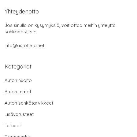
Yhteydenotto
Jos sinulla on kysymyksiä, voit ottaa meihin yhteyttä
sähköpostitse:
info@autotieto.net
Kategoriat
Auton huolto
Auton matot
Auton sähkötarvikkeet
Lisävarusteet
Telineet
Tuotemerkit