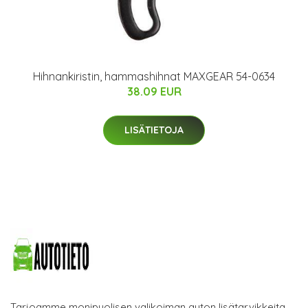
Hihnankiristin, hammashihnat MAXGEAR 54-0634
38.09 EUR
LISÄTIETOJA
Tarjoamme monipuolisen valikoiman auton lisätarvikkeita.