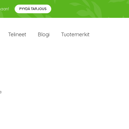
maan!
PYYDÄ TARJOUS
Telineet
Blogi
Tuotemerkit
a