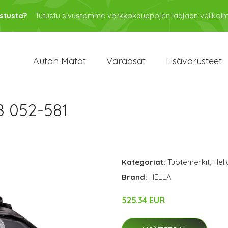
stusta?
Tutustu sivustomme verkkokauppojen laajaan valikoi
Auton Matot
Varaosat
Lisävarusteet
8 052-581
Kategoriat:
Tuotemerkit
,
Hell
Brand:
HELLA
525.34 EUR