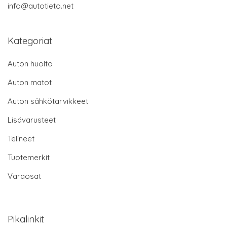
info@autotieto.net
Kategoriat
Auton huolto
Auton matot
Auton sähkötarvikkeet
Lisävarusteet
Telineet
Tuotemerkit
Varaosat
Pikalinkit