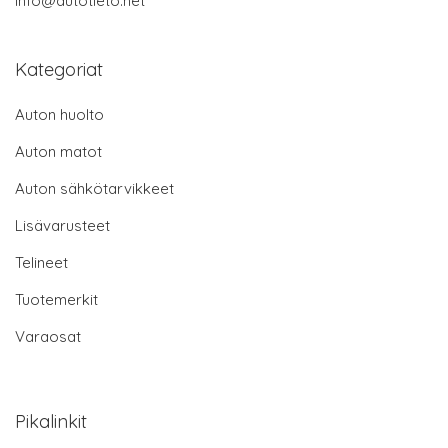
info@autotieto.net
Kategoriat
Auton huolto
Auton matot
Auton sähkötarvikkeet
Lisävarusteet
Telineet
Tuotemerkit
Varaosat
Pikalinkit