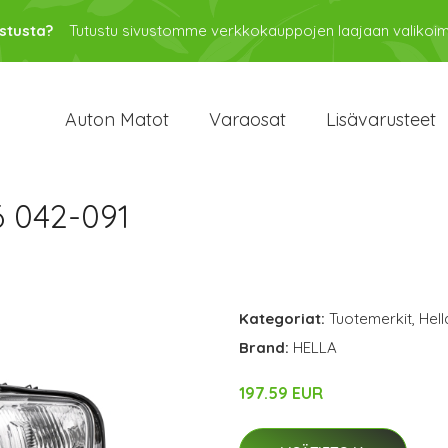
stusta?
Tutustu sivustomme verkkokauppojen laajaan valikoi
Auton Matot
Varaosat
Lisävarusteet
6 042-091
Kategoriat:
Tuotemerkit
,
Hell
Brand:
HELLA
197.59 EUR