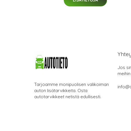
Yhte
Jos si
meihin
Tarjoamme monipuolisen valikoiman
info@a
auton lisätarvikkeita. Osta
autotarvikkeet netistä edullisesti.