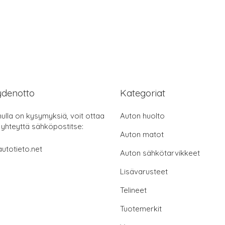
ydenotto
Kategoriat
nulla on kysymyksiä, voit ottaa
Auton huolto
 yhteyttä sähköpostitse:
Auton matot
utotieto.net
Auton sähkötarvikkeet
Lisävarusteet
Telineet
Tuotemerkit