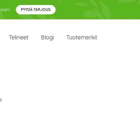
maan!
PYYDÄ TARJOUS
Telineet
Blogi
Tuotemerkit
a