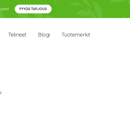
maan!
PYYDÄ TARJOUS
Telineet
Blogi
Tuotemerkit
a