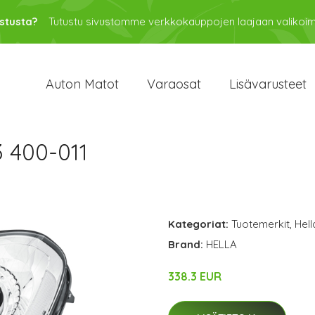
stusta?
Tutustu sivustomme verkkokauppojen laajaan valikoi
Auton Matot
Varaosat
Lisävarusteet
 400-011
Kategoriat:
Tuotemerkit
,
Hell
Brand:
HELLA
338.3 EUR