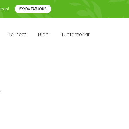
maan!
PYYDÄ TARJOUS
Telineet
Blogi
Tuotemerkit
a