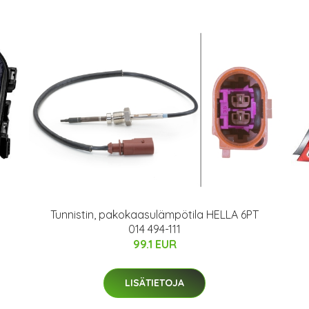
Tunnistin, pakokaasulämpötila HELLA 6PT
014 494-111
99.1 EUR
LISÄTIETOJA