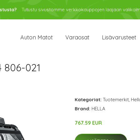
stusta?
Tutustu sivustomme verkkokauppojen laajaan valikoi
Auton Matot
Varaosat
Lisävarusteet
4 806-021
Kategoriat:
Tuotemerkit
,
Hell
Brand:
HELLA
767.59 EUR