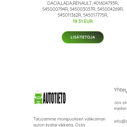
DACIA,LADA,RENAULT, 401604793R,
545000794R, 545003037R, 545004269R,
545011362R, 545017775R,
19.51 EUR
LISÄTIETOJA
Yhte
Jos si
meihin
Tarjoamme monipuolisen valikoiman
info@a
auton lisätarvikkeita. Osta