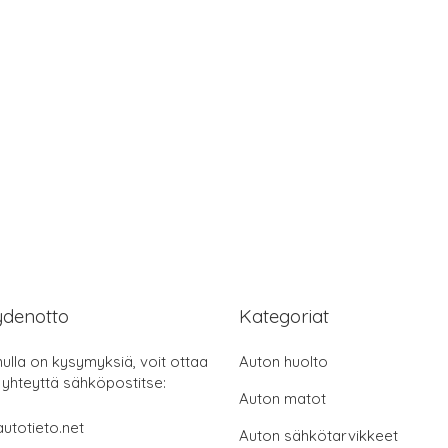
ydenotto
Kategoriat
nulla on kysymyksiä, voit ottaa
Auton huolto
 yhteyttä sähköpostitse:
Auton matot
utotieto.net
Auton sähkötarvikkeet