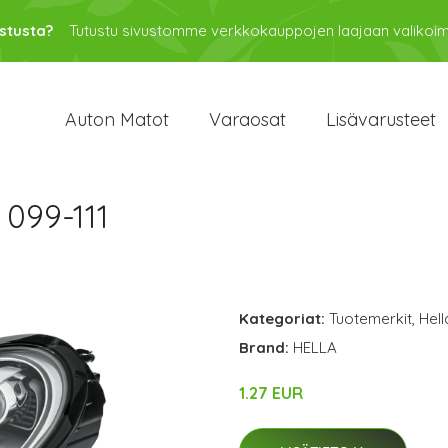
stusta?
Tutustu sivustomme verkkokauppojen laajaan valikoi
Auton Matot
Varaosat
Lisävarusteet
 099-111
Kategoriat:
Tuotemerkit
,
Hell
Brand:
HELLA
1.27 EUR