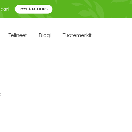
maan!
PYYDÄ TARJOUS
Telineet
Blogi
Tuotemerkit
a