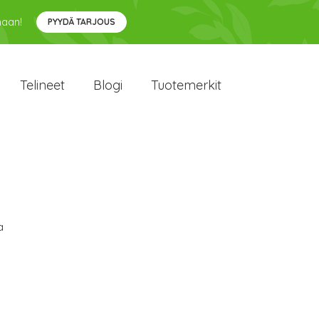
maan!
PYYDÄ TARJOUS
Telineet
Blogi
Tuotemerkit
a