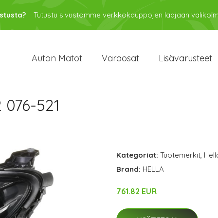
stusta?
Tutustu sivustomme verkkokauppojen laajaan valikoi
Auton Matot
Varaosat
Lisävarusteet
 076-521
Kategoriat:
Tuotemerkit
,
Hell
Brand:
HELLA
761.82 EUR