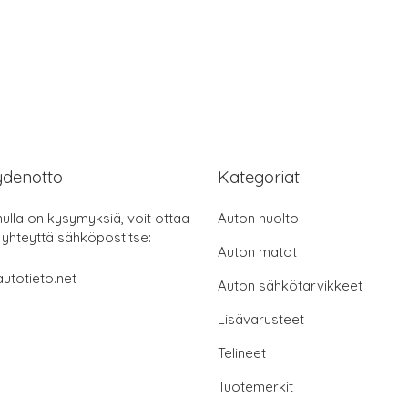
ydenotto
Kategoriat
nulla on kysymyksiä, voit ottaa
Auton huolto
 yhteyttä sähköpostitse:
Auton matot
utotieto.net
Auton sähkötarvikkeet
Lisävarusteet
Telineet
Tuotemerkit