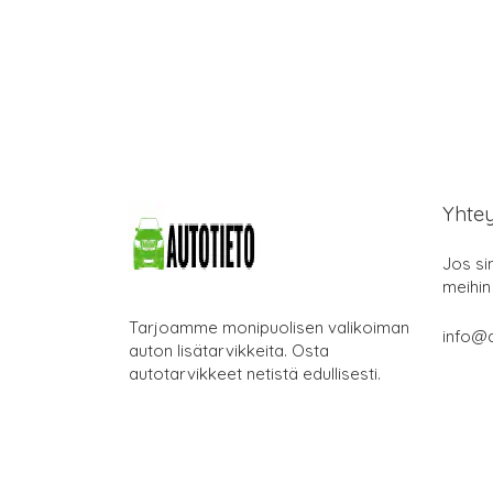
Yhte
Jos si
meihin
Tarjoamme monipuolisen valikoiman
info@a
auton lisätarvikkeita. Osta
autotarvikkeet netistä edullisesti.