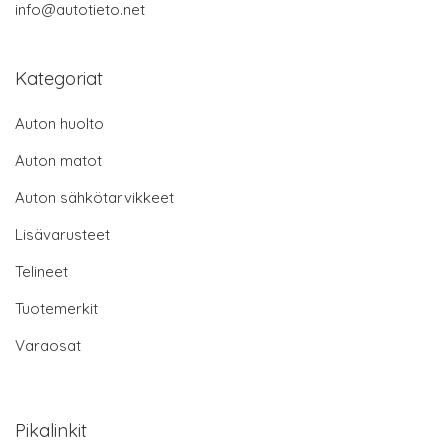
info@autotieto.net
Kategoriat
Auton huolto
Auton matot
Auton sähkötarvikkeet
Lisävarusteet
Telineet
Tuotemerkit
Varaosat
Pikalinkit