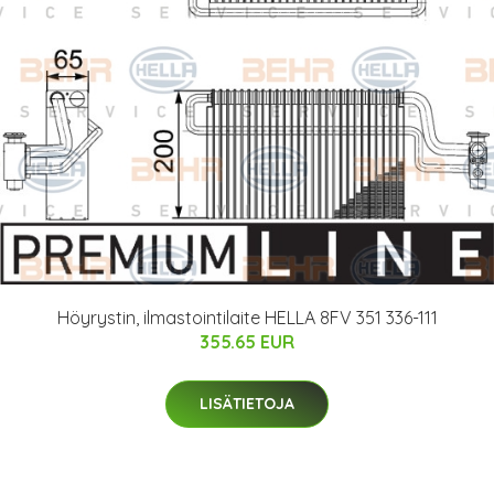
Höyrystin, ilmastointilaite HELLA 8FV 351 336-111
355.65 EUR
LISÄTIETOJA