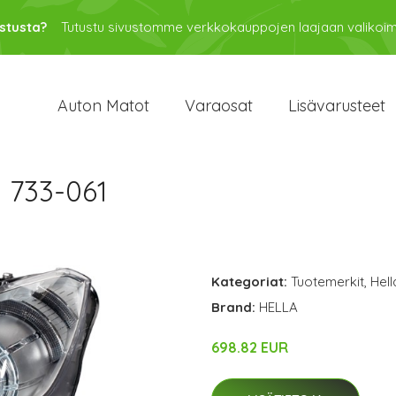
stusta?
Tutustu sivustomme verkkokauppojen laajaan valikoi
Auton Matot
Varaosat
Lisävarusteet
 733-061
Kategoriat:
Tuotemerkit
,
Hell
Brand:
HELLA
698.82 EUR