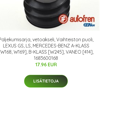
Paljekumisarja, vetoakseli, Vaihteiston puoli,
LEXUS GS, LS, MERCEDES-BENZ A-KLASS
[W168, W169], B-KLASS [W245], VANEO [414],
1683600168
17.96 EUR
LISÄTIETOJA