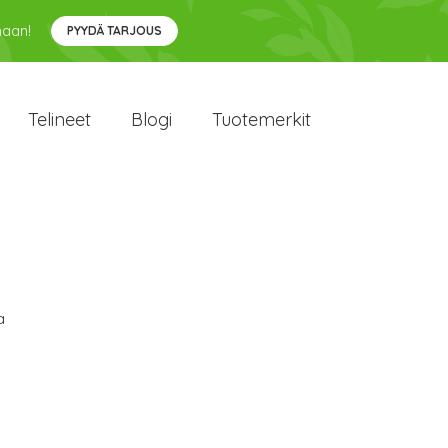
maan!
PYYDÄ TARJOUS
Telineet
Blogi
Tuotemerkit
a