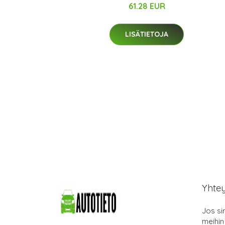
61.28 EUR
LISÄTIETOJA
Yhte
Jos si
meihin