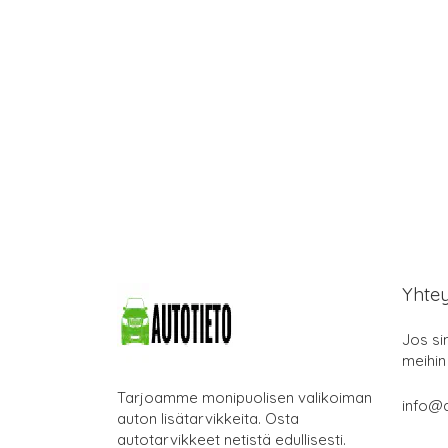
Yhte
Jos si
meihin
Tarjoamme monipuolisen valikoiman
info@a
auton lisätarvikkeita. Osta
autotarvikkeet netistä edullisesti.