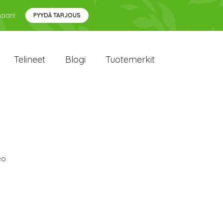
maan!
PYYDÄ TARJOUS
Telineet
Blogi
Tuotemerkit
eo