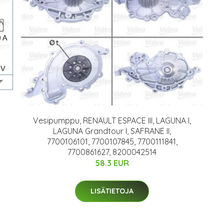
Vesipumppu, RENAULT ESPACE III, LAGUNA I,
LAGUNA Grandtour I, SAFRANE II,
7700106101, 7700107845, 7700111841,
7700861627, 8200042514
58.3 EUR
LISÄTIETOJA