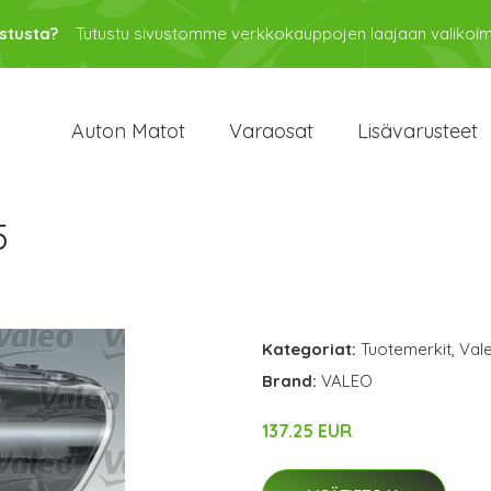
stusta?
Tutustu sivustomme verkkokauppojen laajaan valikoi
Auton Matot
Varaosat
Lisävarusteet
5
Kategoriat:
Tuotemerkit
,
Val
Brand:
VALEO
137.25 EUR