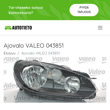
Tarvitseeko autosi
PYYDÄ
TARJOUS
kunnostusta?
.
Ajovalo VALEO 043851
Etusivu
Ajovalo VALEO 043851