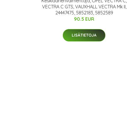
Keskiäänenvaimentaja, OPEL VECTRA C,
VECTRA C GTS, VAUXHALL VECTRA Mk II,
24447475, 5852183, 5852589
90.5 EUR
LISÄTIETOJA