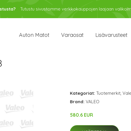
stusta?
Tutustu sivustomme verkkokauppojen laajaan valikoi
Auton Matot
Varaosat
Lisävarusteet
8
Kategoriat:
Tuotemerkit
,
Val
Brand:
VALEO
580.6 EUR