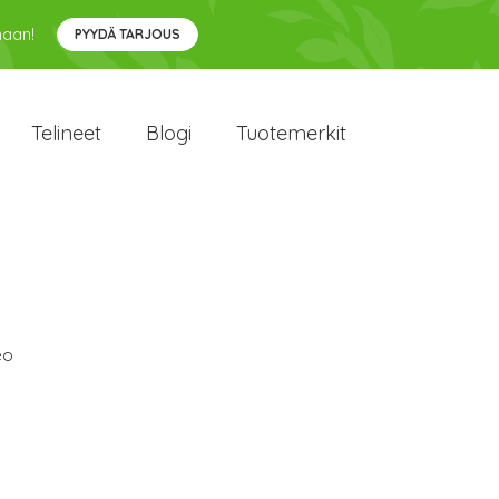
maan!
PYYDÄ TARJOUS
Telineet
Blogi
Tuotemerkit
eo