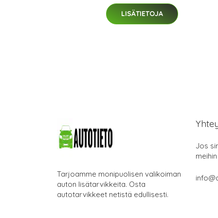
LISÄTIETOJA
Yhte
Jos si
meihin
Tarjoamme monipuolisen valikoiman
info@a
auton lisätarvikkeita. Osta
autotarvikkeet netistä edullisesti.