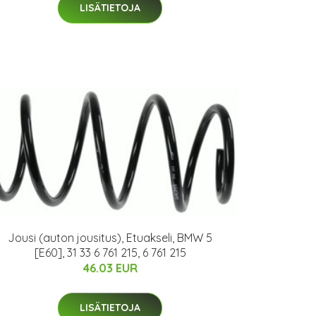
LISÄTIETOJA
Jousi (auton jousitus), Etuakseli, BMW 5
[E60], 31 33 6 761 215, 6 761 215
46.03 EUR
LISÄTIETOJA