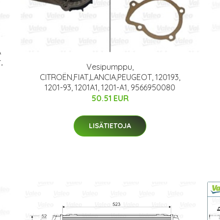
A
,
Vesipumppu,
CITROËN,FIAT,LANCIA,PEUGEOT, 120193,
1201-93, 1201A1, 1201-A1, 9566950080
50.51 EUR
LISÄTIETOJA