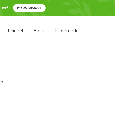
maan!
PYYDÄ TARJOUS
Telineet
Blogi
Tuotemerkit
eo