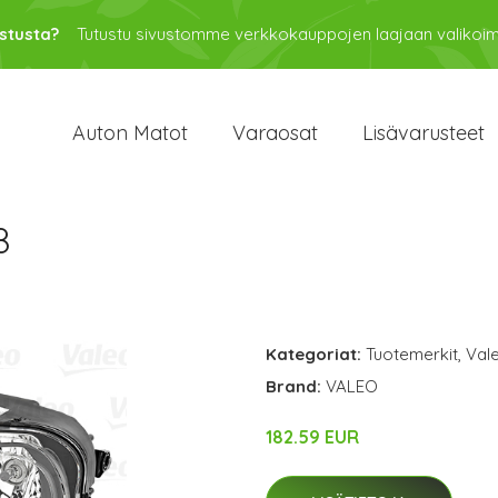
stusta?
Tutustu sivustomme verkkokauppojen laajaan valikoi
Auton Matot
Varaosat
Lisävarusteet
8
Kategoriat:
Tuotemerkit
,
Val
Brand:
VALEO
182.59 EUR