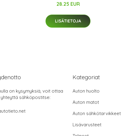
28.25 EUR
LISÄTIETOJA
ydenotto
Kategoriat
nulla on kysymyksiä, voit ottaa
Auton huolto
 yhteyttä sähköpostitse:
Auton matot
utotieto.net
Auton sähkötarvikkeet
Lisävarusteet
Telineet