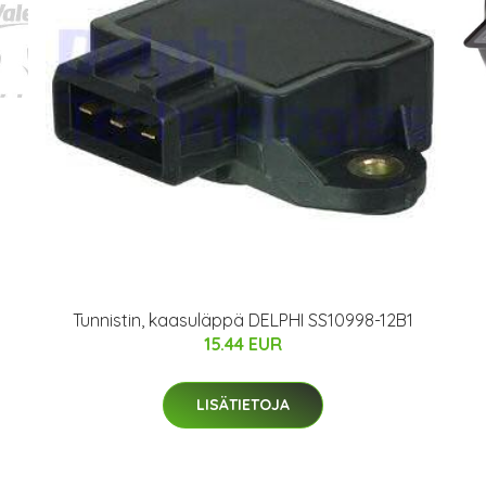
Tunnistin, kaasuläppä DELPHI SS10998-12B1
15.44 EUR
LISÄTIETOJA