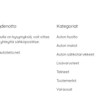
ydenotto
Kategoriat
nulla on kysymyksiä, voit ottaa
Auton huolto
 yhteyttä sähköpostitse:
Auton matot
utotieto.net
Auton sähkötarvikkeet
Lisävarusteet
Telineet
Tuotemerkit
Varaosat