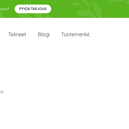
maan!
PYYDÄ TARJOUS
Telineet
Blogi
Tuotemerkit
eo