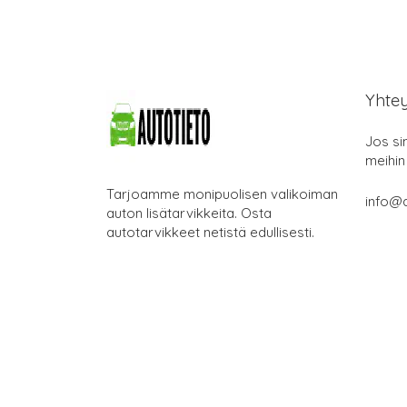
Yhte
Jos si
meihin
Tarjoamme monipuolisen valikoiman
info@a
auton lisätarvikkeita. Osta
autotarvikkeet netistä edullisesti.