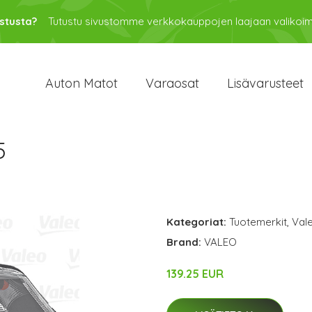
stusta?
Tutustu sivustomme verkkokauppojen laajaan valikoi
Auton Matot
Varaosat
Lisävarusteet
5
Kategoriat:
Tuotemerkit
,
Val
Brand:
VALEO
139.25 EUR